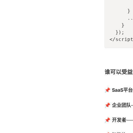
        
      }

      ..
    }

  });

</scrip
谁可以受益
📌
SaaS平台
📌
企业团队
📌
开发者
—