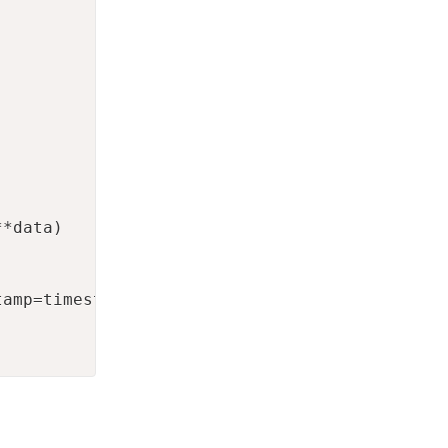
*data)

amp=timestamp, **data),
