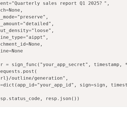
tent="Quarterly sales report Q1 2025？",

ch=None,

_mode="preserve",

_amount="detailed",

ut_density="loose",

ine_type="aippt",

chment_id=None,

ine=None

r = sign_func("your_app_secret", timestamp, *
equests.post(

rl}/outline/generation",

=dict(app_id="your_app_id", sign=sign, timest
esp.status_code, resp.json())