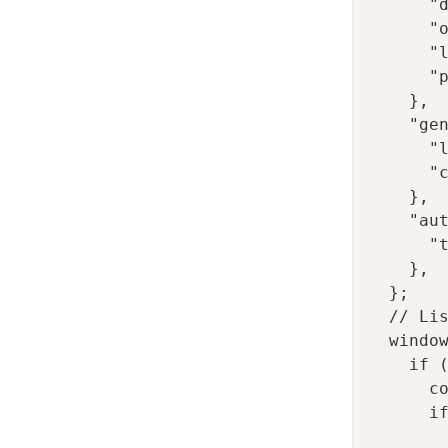
      "d
      "o
      "l
      "p
    },

    "gen
      "l
      "c
    }, 

    "aut
      "t
    },

  };

  // Lis
  window
    if (
      co
      if
        