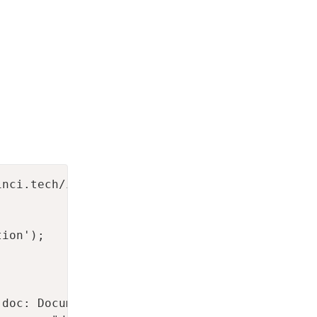
nci.tech/integration" scrolling="no"></iframe
ion');

doc: Documentation page; outline: Documentati