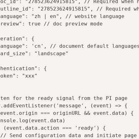
oc_id": "278523624915815", // Required when n
utline_id": "278523624915815", // Required wh
anguage": "zh | en", // website language

review": true // doc preview mode

eration": {

anguage": 'cn', // document default languages
ard_size": "landscape"

hentication": {

oken": "xxx"

ten for the ready signal from the PI page

.addEventListener('message', (event) => {

event.origin === originURL && event.data) {

nsole.log(event.data)

 (event.data.action === 'ready') {

// Send configuration data and initiate page 