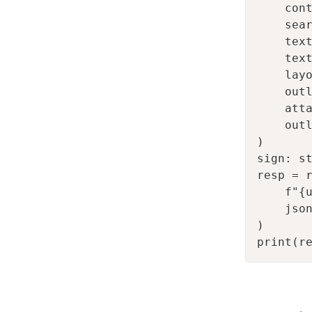
    con
    sear
    text
    text
    layo
    outl
    atta
    outl
)

sign: st
resp = r
    f"{u
    json
)

print(r