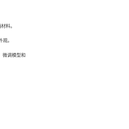
销材料。
外观。
库、微调模型和