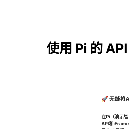
使用 Pi 的 A
🚀 无缝
在
Pi（演示
API和iFram